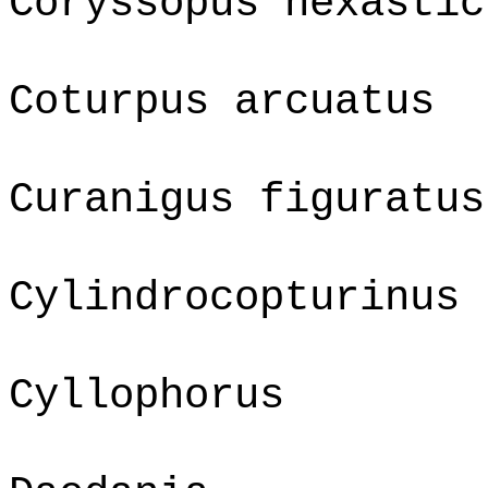
Coryssopus hexastic
Coturpus arcuatus
Curanigus figuratus
Cylindrocopturinus 
Cyllophorus