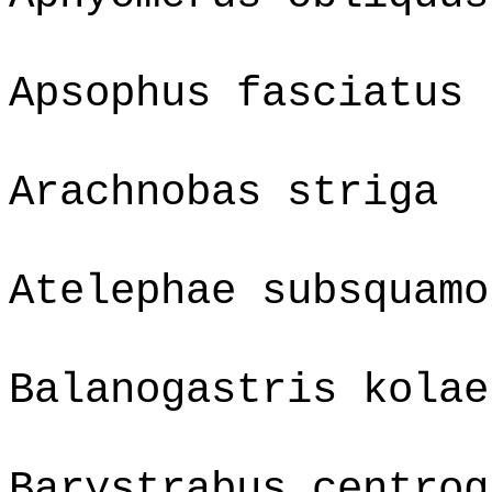
Apsophus fasciatus
Arachnobas striga
Atelephae subsquamo
Balanogastris kolae
Barystrabus centrog