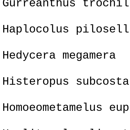
Gurreanthus trochil
Haplocolus pilosell
Hedycera megamera
Histeropus subcosta
Homoeometamelus eup