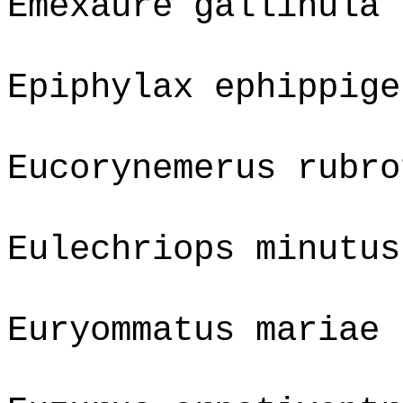
Emexaure gallinula
Epiphylax ephippige
Eucorynemerus rubro
Eulechriops minutus
Euryommatus mariae