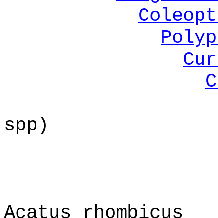
Coleopt
Polyp
Cur
C
spp)
Acatus rhombicus