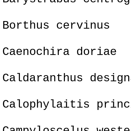
Borthus cervinus
Caenochira doriae
Caldaranthus design
Calophylaitis princ
Campyloscelus weste