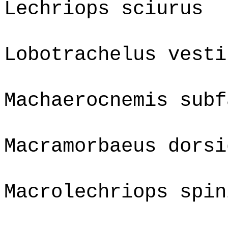
Lechriops sciurus
Lobotrachelus vesti
Machaerocnemis subf
Macramorbaeus dorsi
Macrolechriops spin