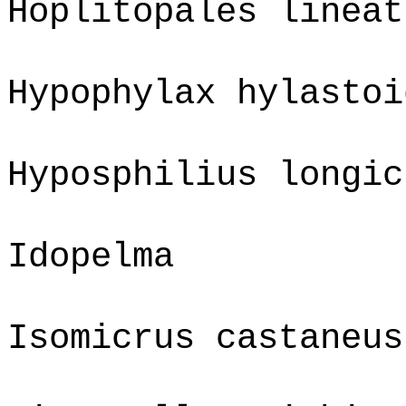
Hoplitopales lineat
Hypophylax hylastoi
Hyposphilius longic
Idopelma
Isomicrus castaneus