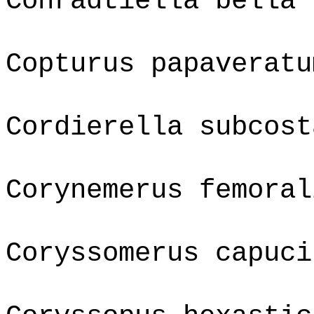
Conradtiella bella
Copturus papaveratu
Cordierella subcost
Corynemerus femoral
Coryssomerus capuci